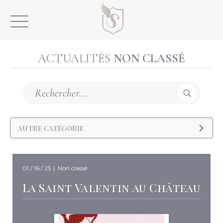
Skip
to
content
ACTUALITÉS
N
O
N
C
L
A
S
S
É
Search
:
AUTRE CATÉGORIE
01 / 16 / 25
|
Non classé
La Saint Valentin au Château