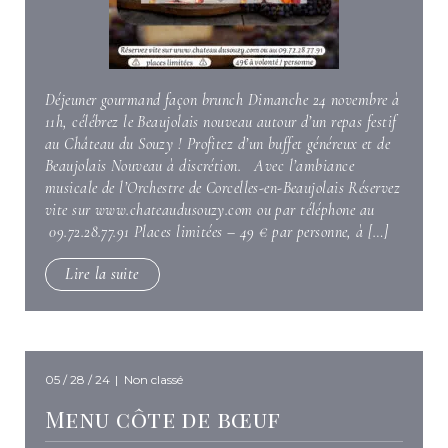
Déjeuner gourmand façon brunch Dimanche 24 novembre à
11h, célébrez le Beaujolais nouveau autour d’un repas festif
au Château du Souzy ! Profitez d’un buffet généreux et de
Beaujolais Nouveau à discrétion. Avec l’ambiance
musicale de l’Orchestre de Corcelles-en-Beaujolais Réservez
vite sur www.chateaudusouzy.com ou par téléphone au
09.72.28.77.91 Places limitées – 49 € par personne, à […]
Lire la suite
05 / 28 / 24
|
Non classé
Menu côte de bœuf