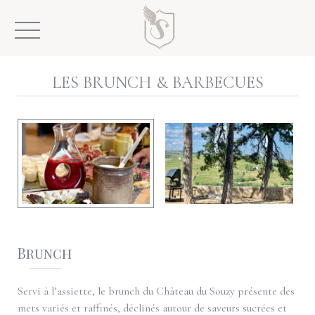
Skip
to
content
L
E
S
B
R
U
N
C
H
&
B
A
R
B
E
C
U
E
S
Brunch
Servi à l’assiette, le brunch du Château du Souzy présente des
mets variés et raffinés, déclinés autour de saveurs sucrées et