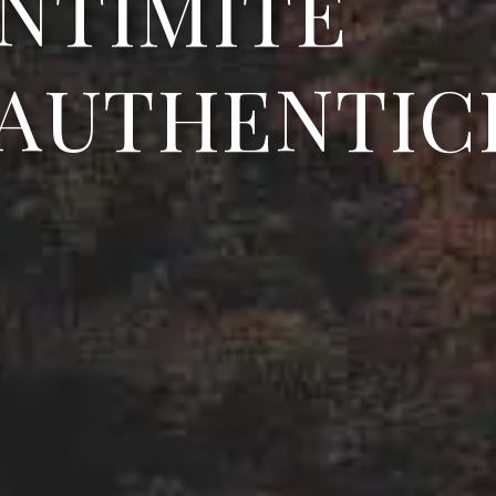
N
T
I
M
I
T
É
A
U
T
H
E
N
T
I
C