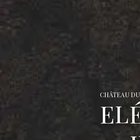
CHÂTEAU DU
E
L