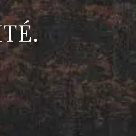
I
T
É
.