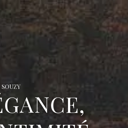
 SOUZY
É
G
A
N
C
E
,